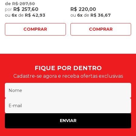
Engate Rápido de 1 Saída
Rápido de 2 Saídas
de
R$ 287,50
R$ 257,60
R$ 220,00
por
ou
6x
de
R$ 42,93
ou
6x
de
R$ 36,67
COMPRAR
COMPRAR
FIQUE POR DENTRO
Cadastre-se agora e receba ofertas exclusivas
ENVIAR