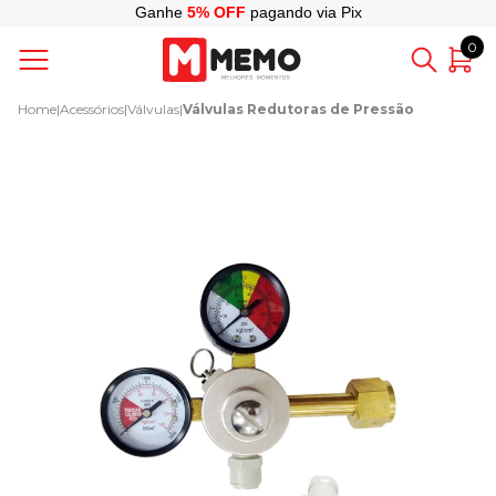
Ganhe
5% OFF
pagando via Pix
0
Home
|
Acessórios
|
Válvulas
|
Válvulas Redutoras de Pressão