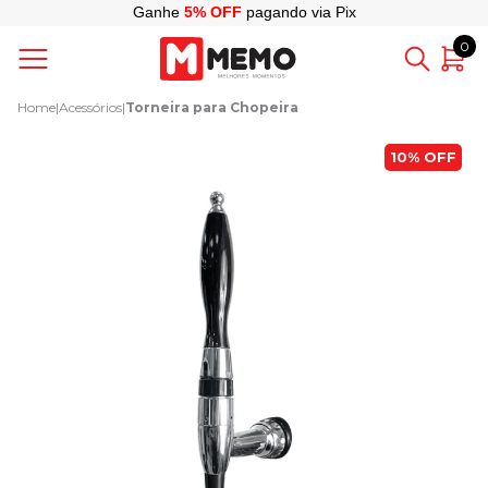
Ganhe
5% OFF
pagando via Pix
0
Home
|
Acessórios
|
Torneira para Chopeira
10%