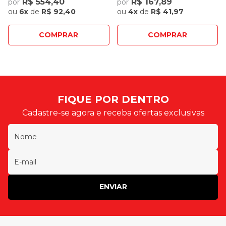
R$ 554,40
R$ 167,89
por
por
ou
6x
de
R$ 92,40
ou
4x
de
R$ 41,97
COMPRAR
COMPRAR
FIQUE POR DENTRO
Cadastre-se agora e receba ofertas exclusivas
ENVIAR