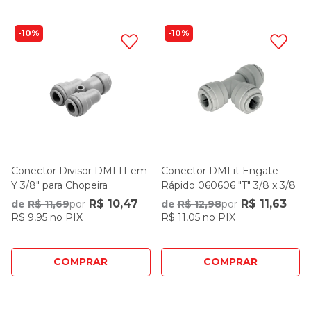
10%
10%
Conector Divisor DMFIT em
Conector DMFit Engate
8
Y 3/8" para Chopeira
Rápido 060606 "T" 3/8 x 3/8
ATWD0606
x 3/8
R$ 10,47
R$ 11,63
de
R$ 11,69
por
de
R$ 12,98
por
R$ 9,95 no PIX
R$ 11,05 no PIX
COMPRAR
COMPRAR