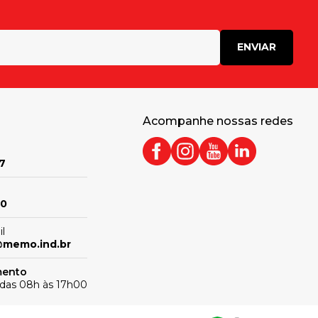
ENVIAR
Acompanhe nossas redes
7
00
l
@memo.ind.br
mento
 das 08h às 17h00