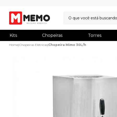
Kits
Chopeiras
Torres
Home
|
Chopeiras Elétricas
|
Chopeira Mimo 30L/h