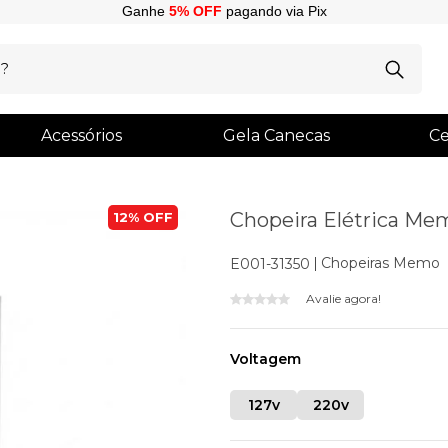
Ganhe
5% OFF
pagando via Pix
Acessórios
Gela Canecas
Ce
Chopeira Elétrica Mem
12%
Chopeiras Memo
E001-31350
Avalie agora!
Voltagem
127v
220v