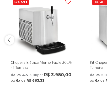
12%
11%
Chopeira Elétrica Memo Facile 30L/h
Kit Chopei
- 1 Torneira
Torneira
R$ 3.980,00
de
R$ 4.515,00
por
de
R$ 5.
ou
6x
de
R$ 663,33
ou
6x
de