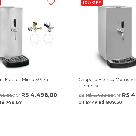
10%
ra Elétrica Mimo 30L/h - 1
Chopeira Elétrica Memo Sl
1 Torneira
R$ 4.498,00
R$ 4
075,00
por
de
R$ 5.420,00
por
R$ 749,67
ou
6x
de
R$ 809,50