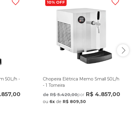
10%
im 50L/h -
Chopeira Elétrica Memo Small 50L/h
- 1 Torneira
.857,00
R$ 4.857,00
de
R$ 5.420,00
por
ou
6x
de
R$ 809,50