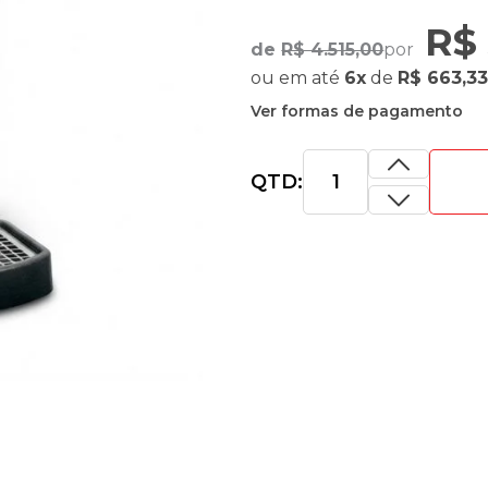
R$ 
de
R$ 4.515,00
por
ou
em até
6x
de
R$ 663,3
Ver formas de pagamento
QTD: