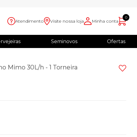
0
Atendimento
Visite nossa loja
Minha conta
rvejeiras
Seminovos
Ofertas
o Mimo 30L/h - 1 Torneira