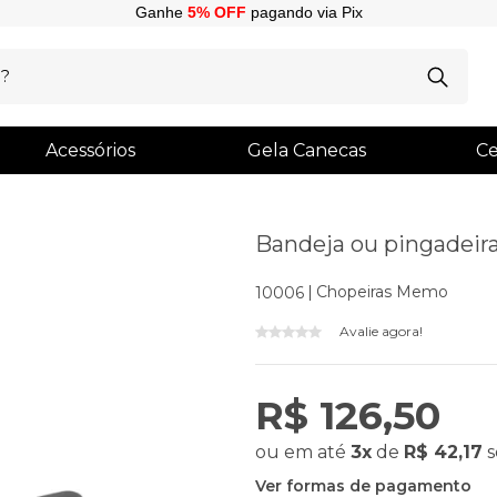
Ganhe
5% OFF
pagando via Pix
Acessórios
Gela Canecas
Ce
Bandeja ou pingadeir
Chopeiras Memo
10006
Avalie agora!
R$ 126,50
ou
em até
3x
de
R$ 42,17
s
Ver formas de pagamento