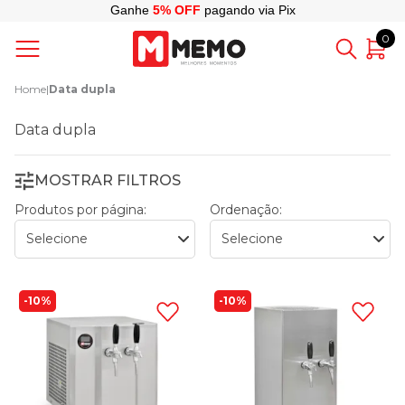
Ganhe
5% OFF
pagando via Pix
0
Home
|
Data dupla
Data dupla
MOSTRAR FILTROS
Produtos por página:
Ordenação:
10%
10%