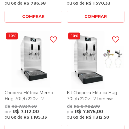
ou
6x
de
R$ 786,38
ou
6x
de
R$ 1.570,33
COMPRAR
COMPRAR
10%
10%
Chopeira Elétrica Memo
Kit Chopeira Elétrica Hug
Hug 70L/h 220v - 2
70L/h 220v - 2 torneiras
Torneiras
de
R$ 7.937,50
de
R$ 8.782,00
R$ 7.112,00
R$ 7.875,00
por
por
ou
6x
de
R$ 1.185,33
ou
6x
de
R$ 1.312,50