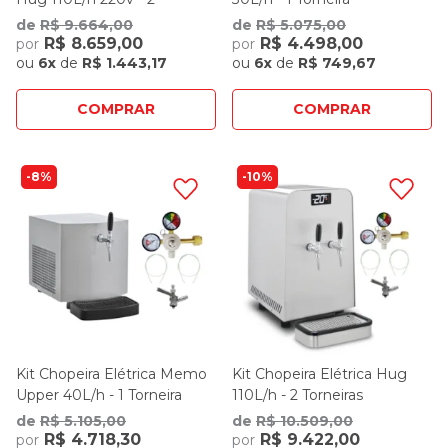
Torneiras
de
R$ 9.664,00
de
R$ 5.075,00
R$ 8.659,00
R$ 4.498,00
por
por
ou
6x
de
R$ 1.443,17
ou
6x
de
R$ 749,67
COMPRAR
COMPRAR
8%
10%
Kit Chopeira Elétrica Memo
Kit Chopeira Elétrica Hug
Upper 40L/h - 1 Torneira
110L/h - 2 Torneiras
de
R$ 5.105,00
de
R$ 10.509,00
R$ 4.718,30
R$ 9.422,00
por
por