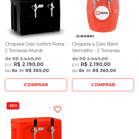
Chopeira Gelo Icefort Preta -
Chopeira a Gelo Barril
2 Torneiras Mundi
Vermelho - 2 Torneiras
Mundi
de
R$ 2.445,00
de
R$ 2.445,00
R$ 2.190,00
R$ 2.190,00
por
por
ou
6x
de
R$ 365,00
ou
6x
de
R$ 365,00
COMPRAR
COMPRAR
10%