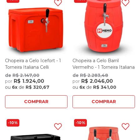
Chopeira a Gelo Icefort - 1
Chopeira a Gelo Barril
Torneira Italiana Celli
Vermelho - 1 Torneira Italiana
Celli
de
R$ 2.147,00
de
R$ 2.283,48
R$ 1.924,00
R$ 2.046,00
por
por
ou
6x
de
R$ 320,67
ou
6x
de
R$ 341,00
COMPRAR
COMPRAR
10%
10%