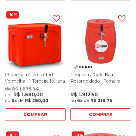
10%
Chopeira a Gelo Icefort
Chopeira a Gelo Barril
Vermelha - 1 Torneira Italiana
Rotomoldado - Torneira
Mundi
Italiana Mundi
de
R$ 1.875,94
R$ 1.680,00
R$ 1.912,50
por
ou
6x
de
R$ 280,00
ou
6x
de
R$ 318,75
COMPRAR
COMPRAR
10%
10%