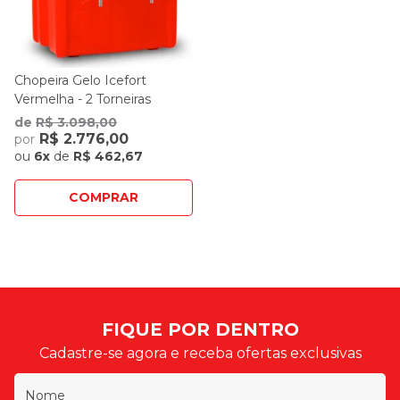
Chopeira Gelo Icefort
Vermelha - 2 Torneiras
Italianas (Celli)
de
R$ 3.098,00
R$ 2.776,00
por
ou
6x
de
R$ 462,67
COMPRAR
FIQUE POR DENTRO
Cadastre-se agora e receba ofertas exclusivas