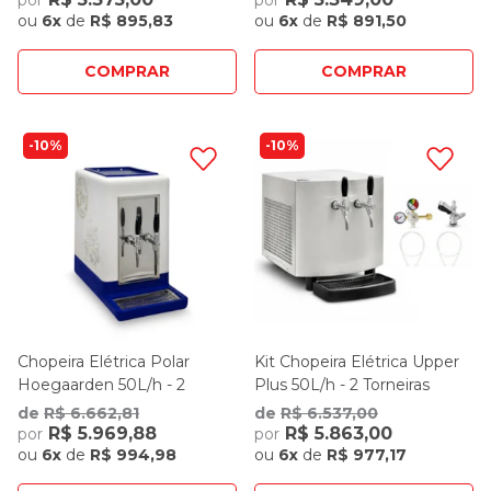
por
por
ou
6x
de
R$ 895,83
ou
6x
de
R$ 891,50
COMPRAR
COMPRAR
10%
10%
Chopeira Elétrica Polar
Kit Chopeira Elétrica Upper
Hoegaarden 50L/h - 2
Plus 50L/h - 2 Torneiras
Torneiras Italianas
de
R$ 6.662,81
de
R$ 6.537,00
R$ 5.969,88
R$ 5.863,00
por
por
ou
6x
de
R$ 994,98
ou
6x
de
R$ 977,17