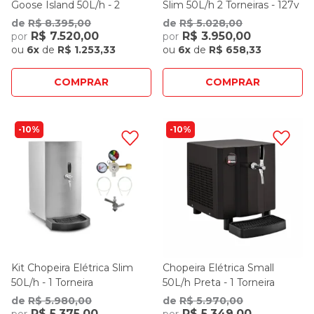
Goose Island 50L/h - 2
Slim 50L/h 2 Torneiras - 127v
Torneiras Italianas
de
R$ 8.395,00
de
R$ 5.028,00
R$ 7.520,00
R$ 3.950,00
por
por
ou
6x
de
R$ 1.253,33
ou
6x
de
R$ 658,33
COMPRAR
COMPRAR
10%
10%
Kit Chopeira Elétrica Slim
Chopeira Elétrica Small
50L/h - 1 Torneira
50L/h Preta - 1 Torneira
de
R$ 5.980,00
de
R$ 5.970,00
R$ 5.375,00
R$ 5.349,00